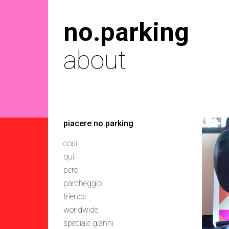
no.parking
about
piacere no.parking
così
qui
però
parcheggio
friends
worldwide
speciale gianni