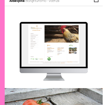
Albaspina
BioAgriturismo - Vicenza